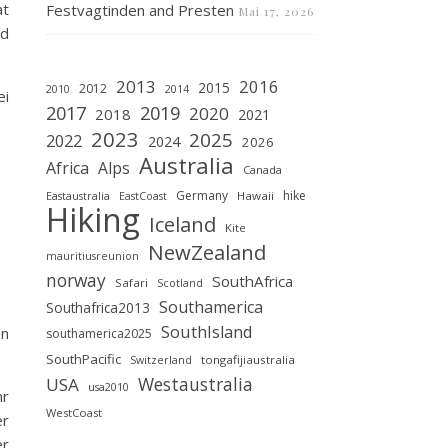
at
Festvagtinden and Presten
Mai 17, 2026
nd
2013
2016
2015
2012
2010
2014
ei
2019
2017
2020
2018
2021
2023
2025
2022
2024
2026
Australia
Africa
Alps
Canada
Germany
hike
Hawaii
Eastaustralia
EastCoast
Hiking
Iceland
Kite
NewZealand
mauritiusreunion
norway
SouthAfrica
Safari
Scotland
Southamerica
Southafrica2013
SouthIsland
en
southamerica2025
SouthPacific
tongafijiaustralia
Switzerland
Westaustralia
USA
usa2010
hr
WestCoast
er
er