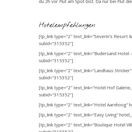
du 2h vor Flut am Spot bist. Da nur bei Flut die
Hotelempfehlungen
[tp_link type=“2″ text_link=“Severin’s Resort
subid=“315352″]
[tp_link type=“2″ text_link=“Budersand Hotel
subid=“315352″]
[tp_link type=“2″ text_link=“Landhaus Stricke
subid=“315352″]
[tp_link type=“2″ text_link=“Hotel Hof Galer
subid=“315352″]
[tp_link type=“2″ text_link=“Hotel Aarnhoog“
[tp_link type=“2″ text_link=“Easy Living“ ho
[tp_link type=“2″ text_link=“Boutique Hotel V
subid=“315352″]