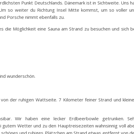
ördlichsten Punkt Deutschlands. Dänemark ist in Sichtweite. Uns h
Um so weiter du Richtung Insel Mitte kommst, um so voller u
 und Porsche nimmt ebenfalls zu.
s die Möglichkeit eine Sauna am Strand zu besuchen und sich b
sind wunderschön.
on der ruhigen Wattseite. 7 Kilometer feiner Strand und klein
sibar. Wir haben eine lecker Erdbeerbowle getrunken. Se
ei gutem Wetter und zu den Hauptreisezeiten wahnsinnig voll ab
n schönes und ruhiges Plätzchen am Strand etwas entfernt von d