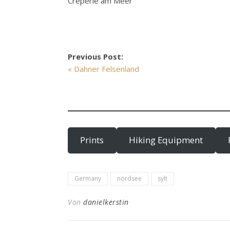
Creperie am Meer
Previous Post:
« Dahner Felsenland
Prints
Hiking Equipment
Germany
nordsee
sylt
Von
danielkerstin