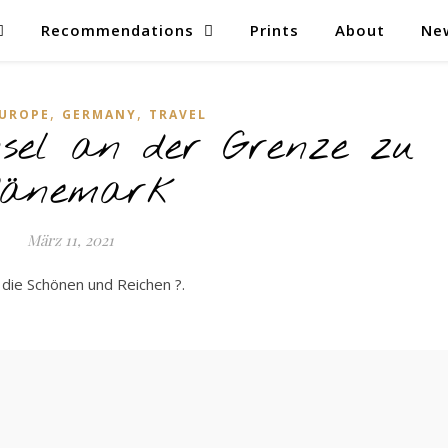
Recommendations
Prints
About
Ne
,
,
UROPE
GERMANY
TRAVEL
insel an der Grenze zu
änemark
März 11, 2021
 die Schönen und Reichen ?.