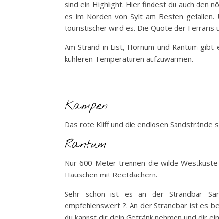
sind ein Highlight. Hier findest du auch den n
es im Norden von Sylt am Besten gefallen. 
touristischer wird es. Die Quote der Ferraris
Am Strand in List, Hörnum und Rantum gibt e
kühleren Temperaturen aufzuwärmen.
Kampen
Das rote Kliff und die endlosen Sandstrände 
Rantum
Nur 600 Meter trennen die wilde Westküste v
Häuschen mit Reetdächern.
Sehr schön ist es an der Strandbar San
empfehlenswert ?. An der Strandbar ist es b
du kannst dir dein Getränk nehmen und dir ei