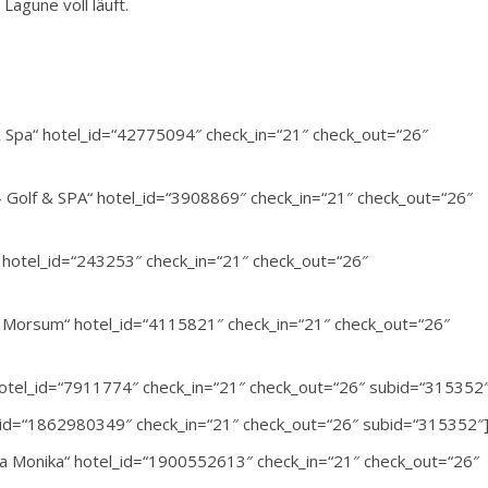
 Lagune voll läuft.
 & Spa“ hotel_id=“42775094″ check_in=“21″ check_out=“26″
 – Golf & SPA“ hotel_id=“3908869″ check_in=“21″ check_out=“26″
r“ hotel_id=“243253″ check_in=“21″ check_out=“26″
ie, Morsum“ hotel_id=“4115821″ check_in=“21″ check_out=“26″
 hotel_id=“7911774″ check_in=“21″ check_out=“26″ subid=“315352″
tel_id=“1862980349″ check_in=“21″ check_out=“26″ subid=“315352″
illa Monika“ hotel_id=“1900552613″ check_in=“21″ check_out=“26″