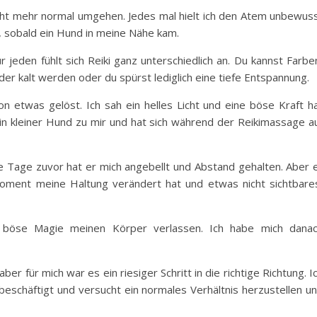
icht mehr normal umgehen. Jedes mal hielt ich den Atem unbewus
e, sobald ein Hund in meine Nähe kam.
r jeden fühlt sich Reiki ganz unterschiedlich an. Du kannst Farbe
der kalt werden oder du spürst lediglich eine tiefe Entspannung.
ion etwas gelöst. Ich sah ein helles Licht und eine böse Kraft h
n kleiner Hund zu mir und hat sich während der Reikimassage a
e Tage zuvor hat er mich angebellt und Abstand gehalten. Aber 
oment meine Haltung verändert hat und etwas nicht sichtbare
e böse Magie meinen Körper verlassen. Ich habe mich dana
r für mich war es ein riesiger Schritt in die richtige Richtung. I
schäftigt und versucht ein normales Verhältnis herzustellen u