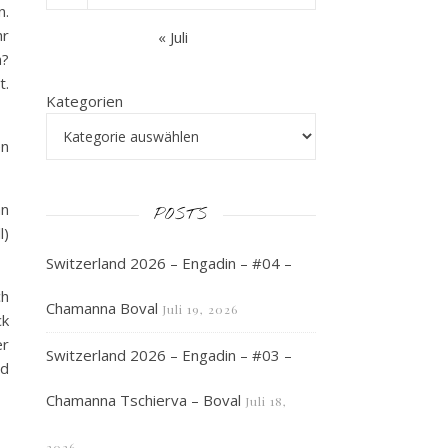
n.
hr
« Juli
n?
t.
Kategorien
en
an
POSTS
l)
Switzerland 2026 – Engadin – #04 –
ch
Chamanna Boval
Juli 19, 2026
ck
er
Switzerland 2026 – Engadin – #03 –
nd
Chamanna Tschierva – Boval
Juli 18,
2026