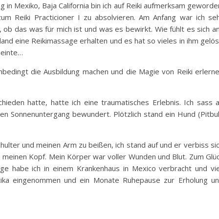
 in Mexiko, Baja California bin ich auf Reiki aufmerksam geworde
zum Reiki Practicioner I zu absolvieren. Am Anfang war ich se
, ob das was für mich ist und was es bewirkt. Wie fühlt es sich a
land eine Reikimassage erhalten und es hat so vieles in ihm gelös
meinte…
nbedingt die Ausbildung machen und die Magie von Reiki erlern
hieden hatte, hatte ich eine traumatisches Erlebnis. Ich sass 
n Sonnenuntergang bewundert. Plötzlich stand ein Hund (Pitbul
Schulter und meinen Arm zu beißen, ich stand auf und er verbiss si
 in meinen Kopf. Mein Körper war voller Wunden und Blut. Zum Glü
age habe ich in einem Krankenhaus in Mexico verbracht und vi
otika eingenommen und ein Monate Ruhepause zur Erholung u