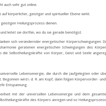
t auch sehr gut online.
 auf körperlicher, geistiger und spiritueller Ebene wirkt.
em geistigen Heilungsprozess dienen.
nd leitet sie dorthin, wo du sie gerade benötigst.
edanken sich verändernder energetischer Körperschwingungen: D
isharmonie geratenen energetischen Schwingungen des Körpe
so die Selbstheilungskräfte von Körper, Geist und Seele angere
 universelle Lebensenergie, die durch die (aufgelegten oder üb
t. Begonnen wird i. d. R. am Kopf, dann folgen Körpervorder- und
iefe Entspannung.
ndenheit mit der universellen Lebensenergie und dem gesamt
Selbstheilungskräfte des Körpers anregen und so Heilungsprozes