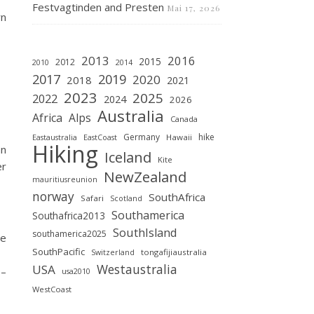
Festvagtinden and Presten
Mai 17, 2026
rn
2013
2016
2015
2012
2010
2014
2019
2017
2020
2018
2021
2023
2025
2022
2024
2026
Australia
Africa
Alps
Canada
Germany
hike
Hawaii
Eastaustralia
EastCoast
Hiking
an
Iceland
Kite
er
NewZealand
mauritiusreunion
norway
SouthAfrica
Safari
Scotland
Southamerica
Southafrica2013
SouthIsland
southamerica2025
ie
SouthPacific
tongafijiaustralia
Switzerland
Westaustralia
USA
 –
usa2010
WestCoast