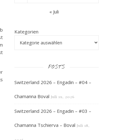
« Juli
lb
Kategorien
st
um
kt
POSTS
er
ks
Switzerland 2026 – Engadin – #04 –
Chamanna Boval
Juli 19, 2026
Switzerland 2026 – Engadin – #03 –
Chamanna Tschierva – Boval
Juli 18,
2026