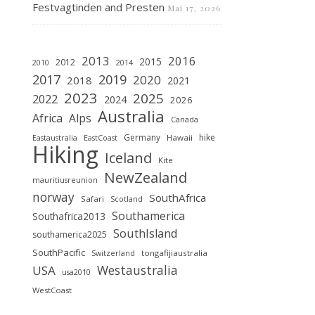
Festvagtinden and Presten
Mai 17, 2026
2013
2016
2015
2012
2010
2014
2019
2017
2020
2018
2021
2023
2025
2022
2024
2026
Australia
Africa
Alps
Canada
Germany
hike
Hawaii
Eastaustralia
EastCoast
Hiking
Iceland
Kite
NewZealand
mauritiusreunion
norway
SouthAfrica
Safari
Scotland
Southamerica
Southafrica2013
SouthIsland
southamerica2025
SouthPacific
tongafijiaustralia
Switzerland
Westaustralia
USA
usa2010
WestCoast